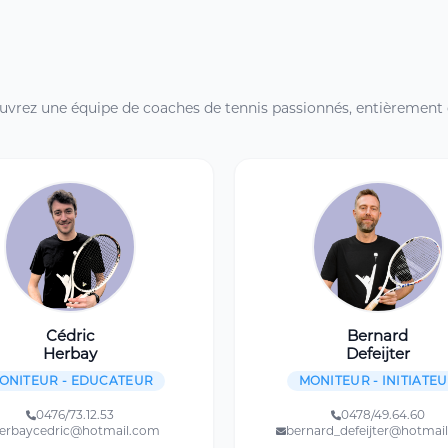
uvrez une équipe de coaches de tennis passionnés, entièrement 
Cédric
Bernard
Herbay
Defeijter
ONITEUR - EDUCATEUR
MONITEUR - INITIATE
0476/73.12.53
0478/49.64.60
erbaycedric@hotmail.com
bernard_defeijter@hotmai