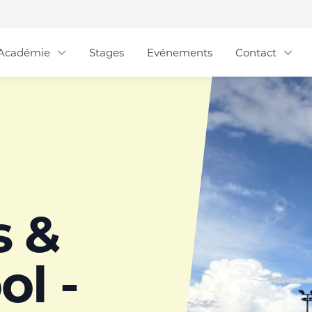
Académie
Stages
Evénements
Contact
s &
l -