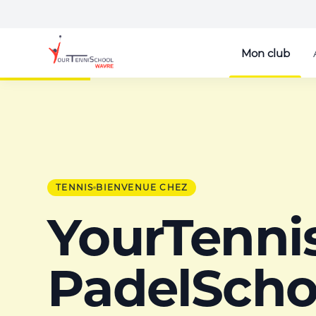
Mon club
TENNIS
BIENVENUE CHEZ
YourTenni
PadelSchoo