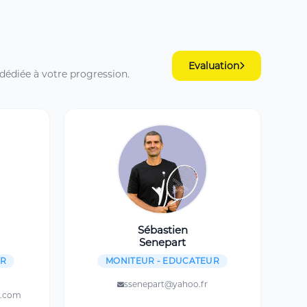
Evaluation
dédiée à votre progression.
Sébastien
Senepart
UR
MONITEUR - EDUCATEUR
ssenepart@yahoo.fr
l.com