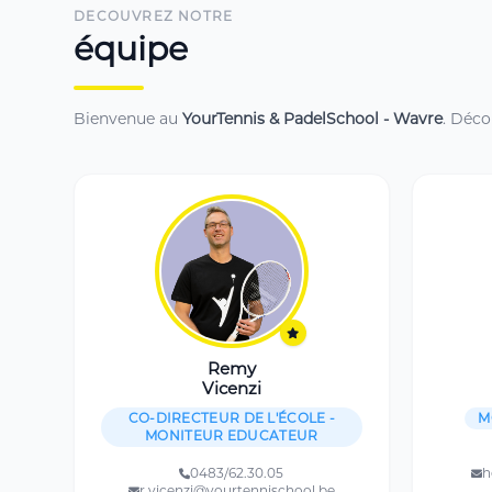
DECOUVREZ NOTRE
équipe
Bienvenue au
YourTennis & PadelSchool - Wavre
. Déco
Remy
Vicenzi
CO-DIRECTEUR DE L'ÉCOLE -
M
MONITEUR EDUCATEUR
0483/62.30.05
h
r.vicenzi@yourtennischool.be