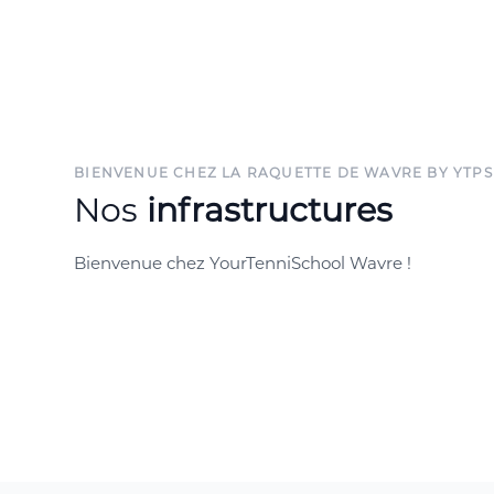
BIENVENUE CHEZ LA RAQUETTE DE WAVRE BY YTPS
Nos
infrastructures
Bienvenue chez YourTenniSchool Wavre !