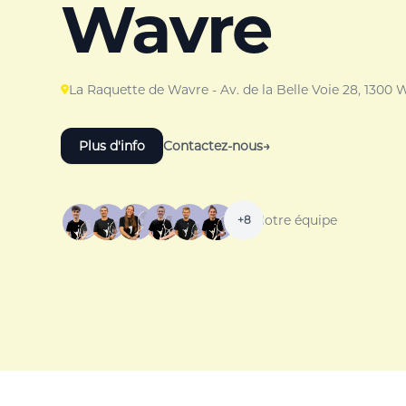
Wavre
La Raquette de Wavre - Av. de la Belle Voie 28, 1300 
Plus d'info
Contactez-nous
→
Notre équipe
+8